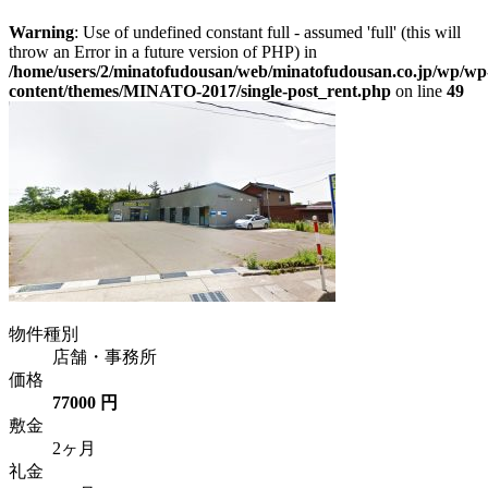
Warning
: Use of undefined constant full - assumed 'full' (this will
throw an Error in a future version of PHP) in
/home/users/2/minatofudousan/web/minatofudousan.co.jp/wp/wp
content/themes/MINATO-2017/single-post_rent.php
on line
49
物件種別
店舗・事務所
価格
77000 円
敷金
2ヶ月
礼金