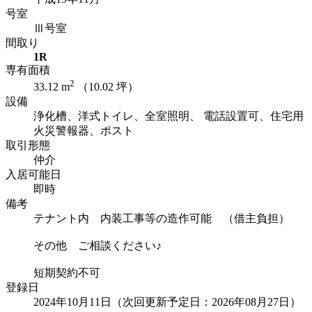
号室
Ⅲ号室
間取り
1R
専有面積
2
33.12
m
（
10.02
坪）
設備
浄化槽、洋式トイレ、全室照明、 電話設置可、住宅用
火災警報器、ポスト
取引形態
仲介
入居可能日
即時
備考
テナント内 内装工事等の造作可能 （借主負担）
その他 ご相談ください♪
短期契約不可
登録日
2024年10月11日（次回更新予定日：2026年08月27日）