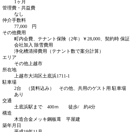
1ヶ月
管理費・共益費
なし
仲介手数料
77,000 円
その他費用
町内会費、テナント保険（2年）￥28,000、契約時 保証
会社加入 除雪費用
浄化槽清掃費用（テナント数で案分計算）
エリア
その他上越市
所在地
上越市大潟区土底浜1711-1
駐車場
2台 （賃料込み） その他、共用のゲスト用 駐車場
あり
交通
土底浜駅まで 400ｍ 徒歩/ 約4分
構造
木造合金メッキ鋼板葺 平屋建
築年月日
平成19年11月